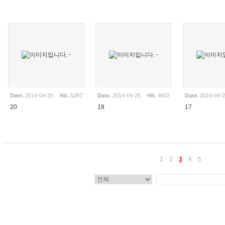
-
-
Date.
2014-04-25
Hit.
5287
Date.
2014-04-25
Hit.
4922
Date.
2014-04-
20
18
17
1
2
3
4
5