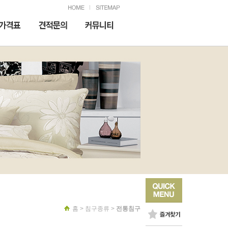
홈
>
침구종류
>
전통침구